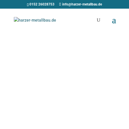
0152 26028753
info@harzer-metallbau.de
Qualität für unsere
Kunden