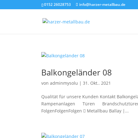
0152 26028753
info@harzer-metallbau.de
Balkongeländer 08
von
adminmysolu
|
31. Okt.. 2021
Qualität für unsere Kunden Kontakt Balkong
Rampenanlagen Türen Brandschutztüren Ko
FolgenFolgenFolgen  Metallbau Ballay |...